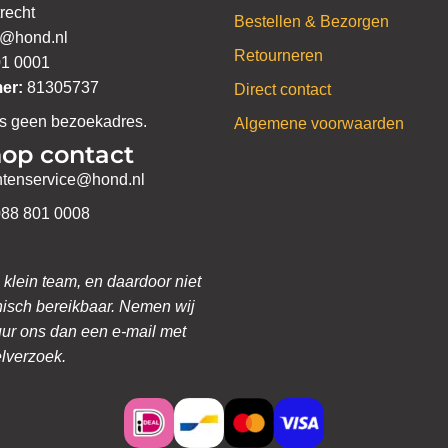
recht
Bestellen & Bezorgen
o@hond.nl
Retourneren
1 0001
er:
81305737
Direct contact
is geen bezoekadres.
Algemene voorwaarden
op contact
ntenservice@hond.nl
88 801 0008
 klein team, en daardoor niet
onisch bereikbaar. Nemen wij
uur ons dan een e-mail met
lverzoek.