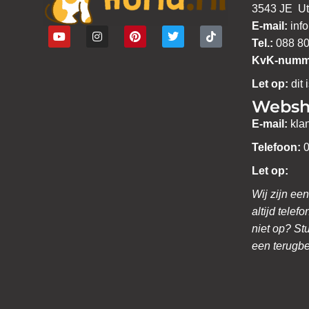
3543 JE Ut
E-mail:
inf
Tel.:
088 80
KvK-numm
Let op:
dit 
Websh
E-mail:
kla
Telefoon:
0
Let op:
Wij zijn een
altijd telef
niet op? St
een terugbe