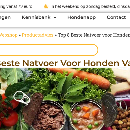
ing vanaf 79 euro
In het weekend op zondag besteld, dinsdag
ngen
Kennisbank
Hondenapp
Contact
Webshop
»
Productadvies
»
Top 8 Beste Natvoer voor Honde
Beste Natvoer Voor Honden V