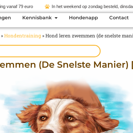
ing vanaf 79 euro
In het weekend op zondag besteld, dinsdag
ngen
Kennisbank
Hondenapp
Contact
»
Hondentraining
»
Hond leren zwemmen (de snelste manier)
mmen (de Snelste Manier) [a