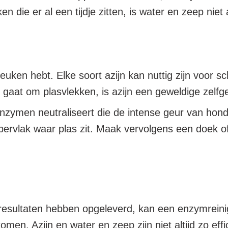
die er al een tijdje zitten, is water en zeep niet a
uw keuken hebt. Elke soort azijn kan nuttig zijn vo
 gaat om plasvlekken, is azijn een geweldige zelf
nzymen neutraliseert die de intense geur van hond
pervlak waar plas zit. Maak vervolgens een doek o
 resultaten hebben opgeleverd, kan een enzymreini
omen. Azijn en water en zeep zijn niet altijd zo ef