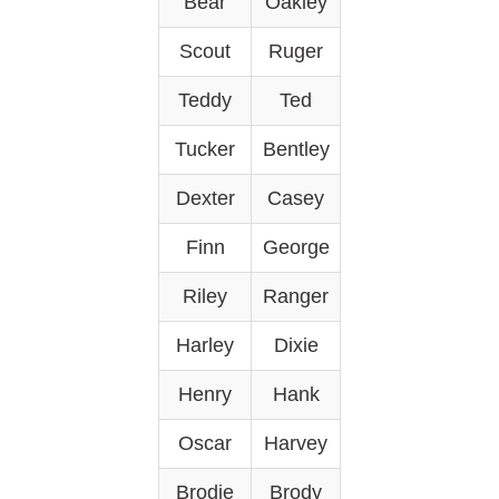
Bear
Oakley
Scout
Ruger
Teddy
Ted
Tucker
Bentley
Dexter
Casey
Finn
George
Riley
Ranger
Harley
Dixie
Henry
Hank
Oscar
Harvey
Brodie
Brody