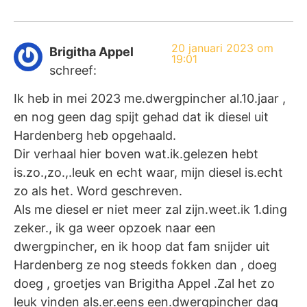
20 januari 2023 om
Brigitha Appel
19:01
schreef:
Ik heb in mei 2023 me.dwergpincher al.10.jaar ,
en nog geen dag spijt gehad dat ik diesel uit
Hardenberg heb opgehaald.
Dir verhaal hier boven wat.ik.gelezen hebt
is.zo.,zo.,.leuk en echt waar, mijn diesel is.echt
zo als het. Word geschreven.
Als me diesel er niet meer zal zijn.weet.ik 1.ding
zeker., ik ga weer opzoek naar een
dwergpincher, en ik hoop dat fam snijder uit
Hardenberg ze nog steeds fokken dan , doeg
doeg , groetjes van Brigitha Appel .Zal het zo
leuk vinden als.er.eens een.dwergpincher dag