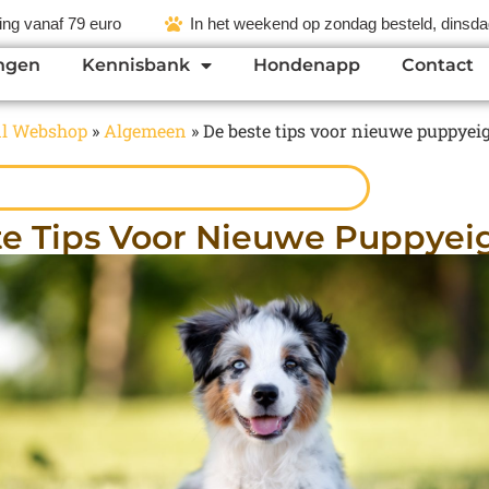
ing vanaf 79 euro
In het weekend op zondag besteld, dinsdag
ngen
Kennisbank
Hondenapp
Contact
l Webshop
»
Algemeen
»
De beste tips voor nieuwe puppyei
te Tips Voor Nieuwe Puppyei