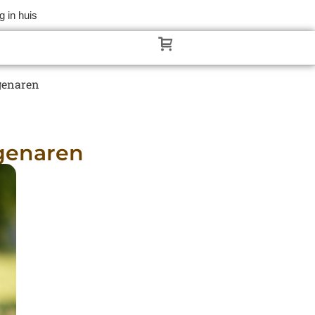
 in huis
genaren
genaren