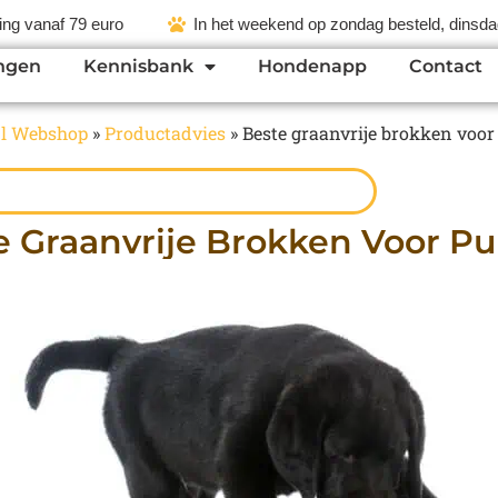
ing vanaf 79 euro
In het weekend op zondag besteld, dinsdag
ngen
Kennisbank
Hondenapp
Contact
l Webshop
»
Productadvies
»
Beste graanvrije brokken voor
e Graanvrije Brokken Voor Pu