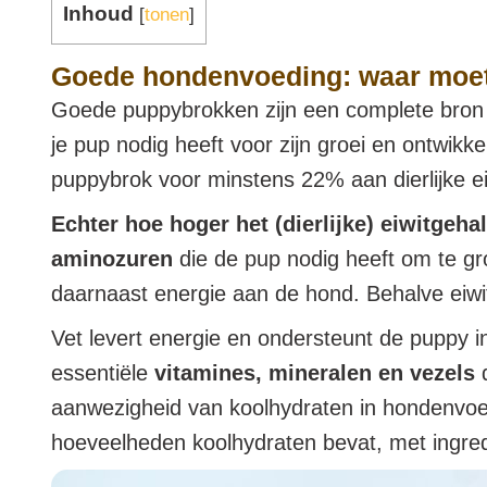
Inhoud
[
tonen
]
Goede hondenvoeding: waar moet
Goede puppybrokken zijn een complete bron a
je pup nodig heeft voor zijn groei en ontwikk
puppybrok voor minstens 22% aan dierlijke ei
Echter hoe hoger het (dierlijke) eiwitgehal
aminozuren
die de pup nodig heeft om te gr
daarnaast energie aan de hond. Behalve eiwi
Vet levert energie en ondersteunt de puppy in
essentiële
vitamines, mineralen en vezels
d
aanwezigheid van koolhydraten in hondenvoedi
hoeveelheden koolhydraten bevat, met ingredië