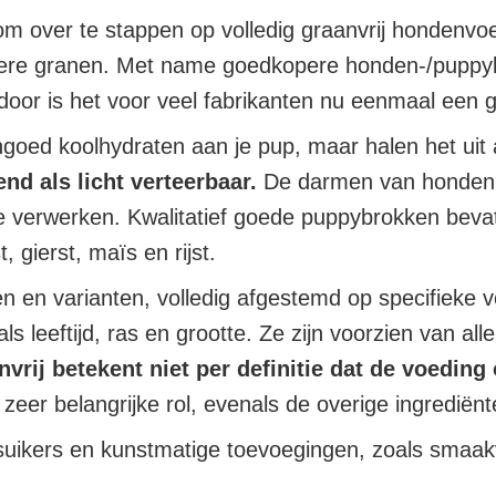
 over te stappen op volledig graanvrij hondenvoer
ndere granen. Met name goedkopere honden-/puppy
oor is het voor veel fabrikanten nu eenmaal een g
oed koolhydraten aan je pup, maar halen het uit a
nd als licht verteerbaar.
De darmen van honden zi
 verwerken. Kwalitatief goede puppybrokken bevat
 gierst, maïs en rijst.
ten en varianten, volledig afgestemd op specifieke
 leeftijd, ras en grootte. Ze zijn voorzien van all
vrij betekent niet per definitie dat de voeding
 zeer belangrijke rol, evenals de overige ingrediën
suikers en kunstmatige toevoegingen, zoals smaakv