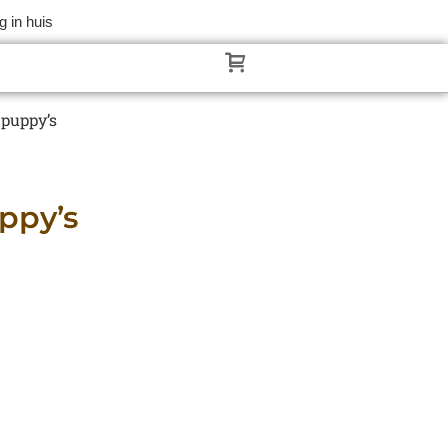
 in huis
 puppy’s
ppy’s