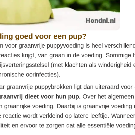
ding goed voor een pup?
n voor graanvrije puppyvoeding is heel verschill
sche reacties krijgt, van graan in de voeding. Som
ijsverteringsstelsel (met klachten als winderigheid
hronische oorinfecties).
ar graanvrije puppybrokken ligt dan uiteraard voor
raanvrij dieet voor hun pup.
Over het algemeen 
n graanrijke voeding. Daarbij is graanvrije voeding
eactie wordt verkleind op latere leeftijd. Wanneer
eit en ervoor te zorgen dat alle essentiële voedin