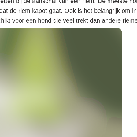
t letten bij de aanschaf van een riem. De meeste 
at de riem kapot gaat. Ook is het belangrijk om 
hikt voor een hond die veel trekt dan andere riem