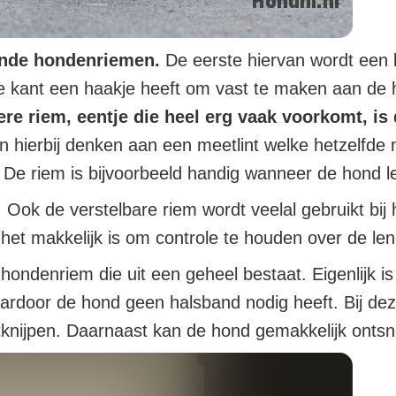
lende hondenriemen.
De eerste hiervan wordt een l
 kant een haakje heeft om vast te maken aan de h
re riem, eentje die heel erg vaak voorkomt, is 
kan hierbij denken aan een meetlint welke hetzelfd
. De riem is bijvoorbeeld handig wanneer de hond 
. Ook de verstelbare riem wordt veelal gebruikt bij
het makkelijk is om controle te houden over de len
 hondenriem die uit een geheel bestaat. Eigenlijk i
rdoor de hond geen halsband nodig heeft. Bij deze
htknijpen. Daarnaast kan de hond gemakkelijk ontsn